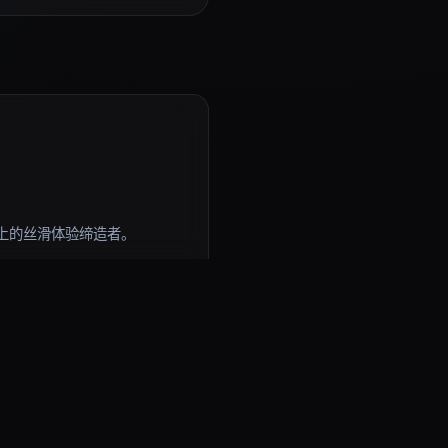
上的丝滑体验缔造者。