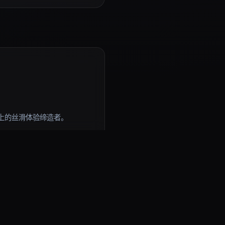
上的丝滑体验缔造者。