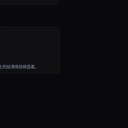
上的丝滑体验缔造者。