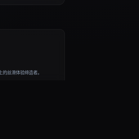
上的丝滑体验缔造者。