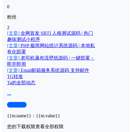
0
粉丝
2
[文章]
全网首发 SBTI 人格测试源码 | 热门
趣味测试小程序
[文章]
PHP 极简网站统计系统源码 | 本地私
有化部署
[文章]
老司机瀑布流壁纸源码 | 一键部署・
即开即用
[文章]
Email邮箱服务系统源码 支持邮件
TG转发
Ta的全部动态
查看演示
{{m.name}}
：
{{m.value}}
您的下载权限
查看全部权限