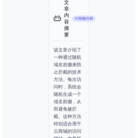
文
章
内
AI智能分析
容
摘
要
该
文
章
介
绍
了
一
种
通
过
随
机
域
名
前
缀
来
防
止
拦
截
的
技
术
方
法
。
每
次
访
问
时
，
系
统
会
随
机
生
成
一
个
域
名
前
缀
，
从
而
避
免
被
拦
截
。
这
种
方
法
特
别
适
合
用
于
云
商
城
的
访
问