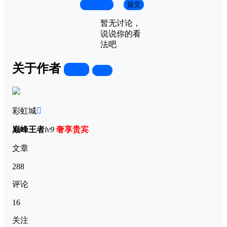
取消回复
提交
暂无讨论，
说说你的看
法吧
关于作者
关注
私信
彩虹城
巅峰王者
lv9
奢享贵宾
文章
288
评论
16
关注