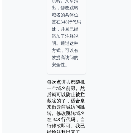
跳
转
。
文
章
指
出
，
修
改
跳
转
域
名
的
具
体
位
置
在
3
4
8
行
代
码
处
，
并
且
已
经
添
加
了
注
释
说
明
。
通
过
这
种
方
式
，
可
以
有
效
提
高
访
问
的
安
全
性
。
每次点进去都随机
一个域名前缀。然
后就可以防止被拦
截啥的了，适合拿
来做云商城访问跳
转。修改跳转域名
在 348 行代码，自
行修改即可。我已
经给注释出来了