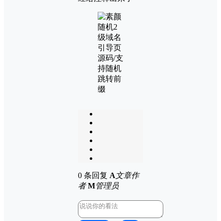
0 条回复
A
文章作
者
M
管理员