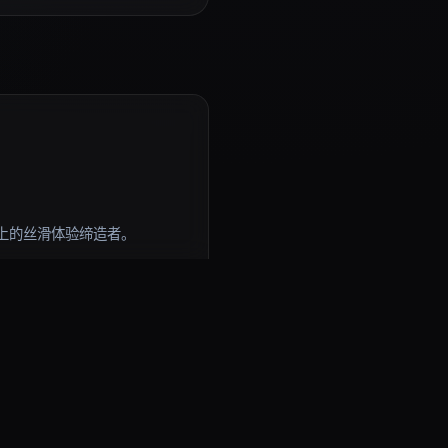
上的丝滑体验缔造者。