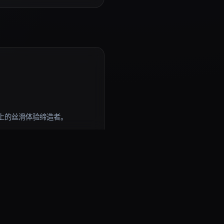
上的丝滑体验缔造者。