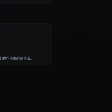
上的丝滑体验缔造者。