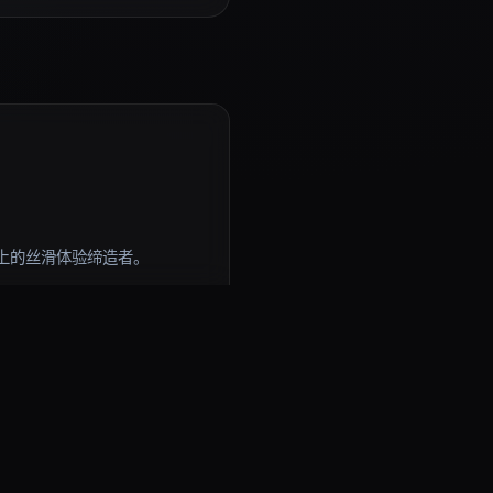
上的丝滑体验缔造者。