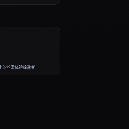
上的丝滑体验缔造者。