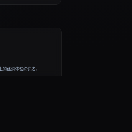
上的丝滑体验缔造者。