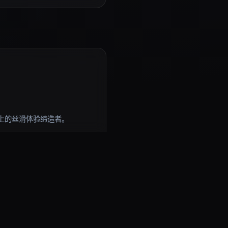
上的丝滑体验缔造者。