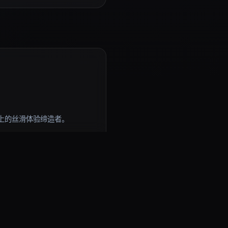
上的丝滑体验缔造者。