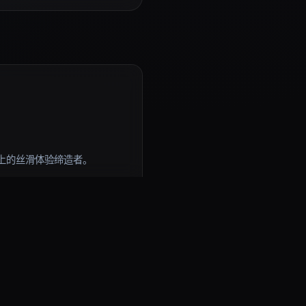
上的丝滑体验缔造者。