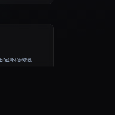
上的丝滑体验缔造者。