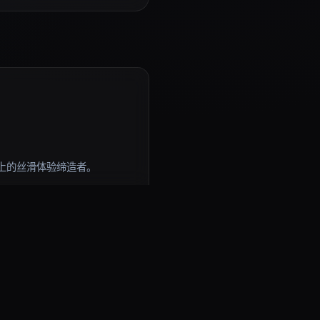
上的丝滑体验缔造者。