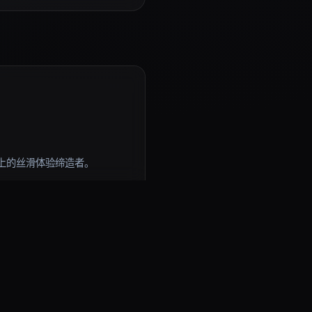
上的丝滑体验缔造者。