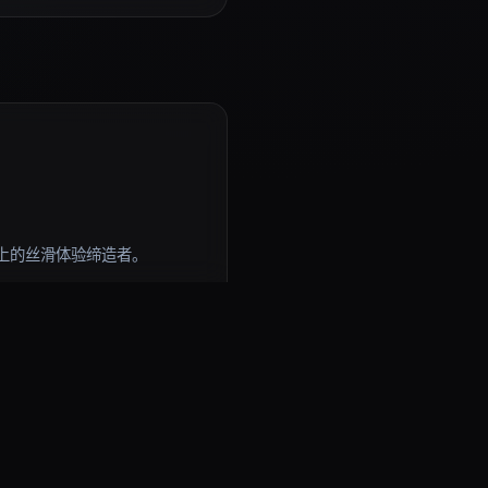
上的丝滑体验缔造者。